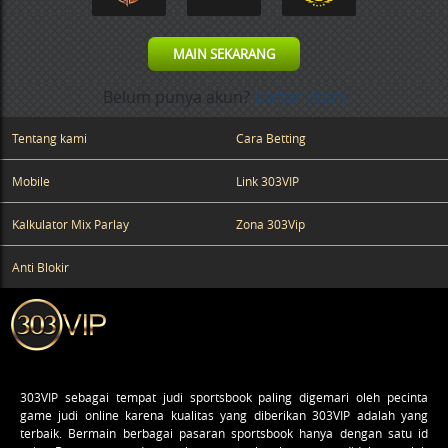
MAIN SEKARANG
Belum punya akun?
Daftar disini
Tentang kami
Cara Betting
Mobile
Link 303VIP
Kalkulator Mix Parlay
Zona 303Vip
Anti Blokir
303VIP
sebagai tempat judi sportsbook paling digemari oleh pecinta
game judi online karena kualitas yang diberikan 303VIP adalah yang
terbaik. Bermain berbagai pasaran sportsbook hanya dengan satu id