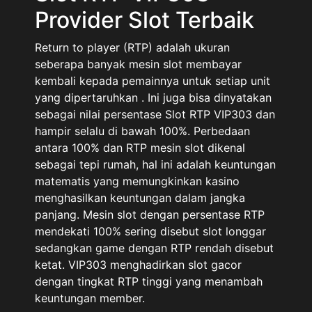
Provider Slot Terbaik
Return to player (RTP) adalah ukuran
seberapa banyak mesin slot membayar
kembali kepada pemainnya untuk setiap unit
yang dipertaruhkan . Ini juga bisa dinyatakan
sebagai nilai persentase Slot RTP VIP303 dan
hampir selalu di bawah 100%. Perbedaan
antara 100% dan RTP mesin slot dikenal
sebagai tepi rumah, hal ini adalah keuntungan
matematis yang memungkinkan kasino
menghasilkan keuntungan dalam jangka
panjang. Mesin slot dengan persentase RTP
mendekati 100% sering disebut slot longgar
sedangkan game dengan RTP rendah disebut
ketat. VIP303 menghadirkan slot gacor
dengan tingkat RTP tinggi yang menambah
keuntungan member.