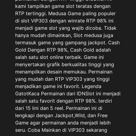
kami tampilkan game slot teratas dengan
RTP tertinggi. Medusa Game paling populer
di slot VIP303 dengan winrate RTP 98% ini
menjadi game slot yang wajib dicoba. Tidak
hanya mudah dimainkan, Slot medusa juga
termasuk game yang gampang jackpot. Cash
Gold Dengan RTP 98%, Cash Gold adalah
salah satu slot online terbaik. Game ini
menyertakan grafik berkualitas tinggi yang
menampilkan desain memukau. Permainan
yang mudah dan RTP VIP303 yang tinggi
menjadikan game ini favorit. Legenda
GatotKaca Permainan dari IDNSlot ini menjadi
salah satu favorit dengan RTP 98%. terdiri
dari 15 lini dan 5 reel. Permainan ini di
lengkapi dengan Jackpot,Wild, dan Free
Game agar permainan anda menjadi lebih
seru. Coba Mainkan di VIP303 sekarang