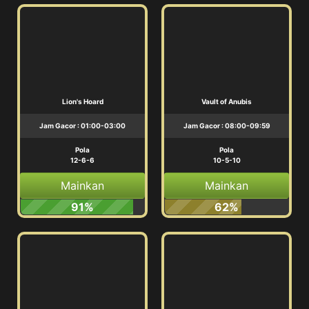
Lion's Hoard
Vault of Anubis
Jam Gacor : 01:00-03:00
Jam Gacor : 08:00-09:59
Pola
Pola
12-6-6
10-5-10
Mainkan
Mainkan
91%
62%