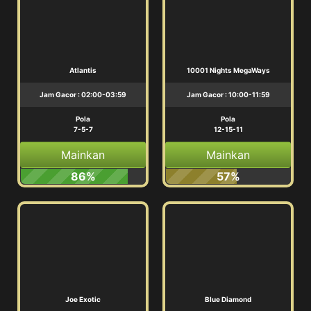
Atlantis
10001 Nights MegaWays
Jam Gacor : 02:00-03:59
Jam Gacor : 10:00-11:59
Pola
Pola
7-5-7
12-15-11
Mainkan
Mainkan
86%
57%
Joe Exotic
Blue Diamond