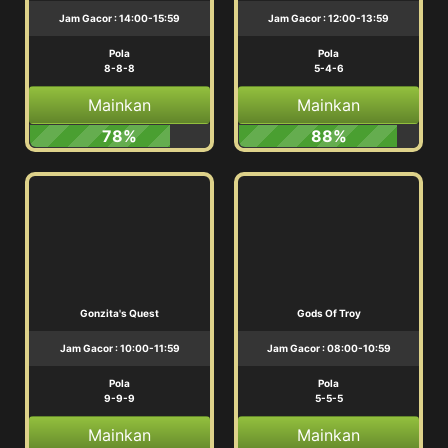
Jam Gacor : 14:00-15:59
Jam Gacor : 12:00-13:59
Pola
Pola
8-8-8
5-4-6
Mainkan
Mainkan
78%
88%
Gonzita's Quest
Gods Of Troy
Jam Gacor : 10:00-11:59
Jam Gacor : 08:00-10:59
Pola
Pola
9-9-9
5-5-5
Mainkan
Mainkan